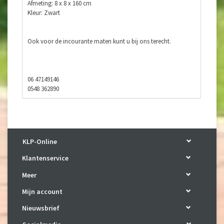
Afmeting: 8 x 8 x 160 cm
Kleur: Zwart
Ook voor de incourante maten kunt u bij ons terecht.
06 47149146
0548 362890
E-mail:
karman.wilp@hetnet.nl
Facebook: https://www.facebook.com/klponline/
KLP-Online
Klantenservice
Meer
Mijn account
Nieuwsbrief