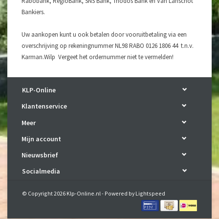
Rabobank, RegioBank, SNS Bank, Triodos Bank en Van Lanschot
Bankiers.
Uw aankopen kunt u ook betalen door vooruitbetaling via een
overschrijving op rekeningnummer NL98 RABO 0126 1806 44 t.n.v.
Karman.Wilp Vergeet het ordernummer niet te vermelden!
KLP-Online
Klantenservice
Meer
Mijn account
Nieuwsbrief
Socialmedia
© Copyright 2026 Klp-Online.nl - Powered by
Lightspeed