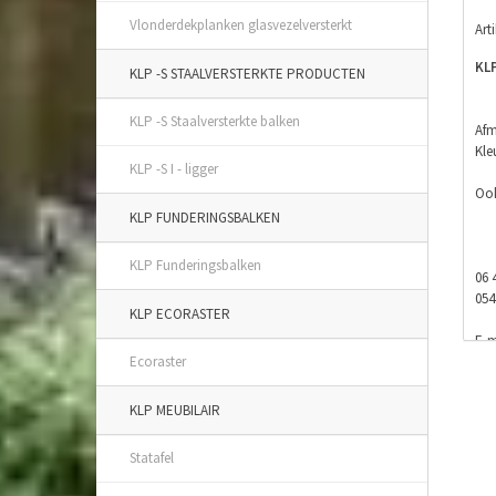
Vlonderdekplanken glasvezelversterkt
Art
KL
KLP -S STAALVERSTERKTE PRODUCTEN
KLP -S Staalversterkte balken
Afm
Kle
KLP -S I - ligger
Ook
KLP FUNDERINGSBALKEN
KLP Funderingsbalken
06 
054
KLP ECORASTER
E-m
Ecoraster
Fac
KLP MEUBILAIR
Statafel