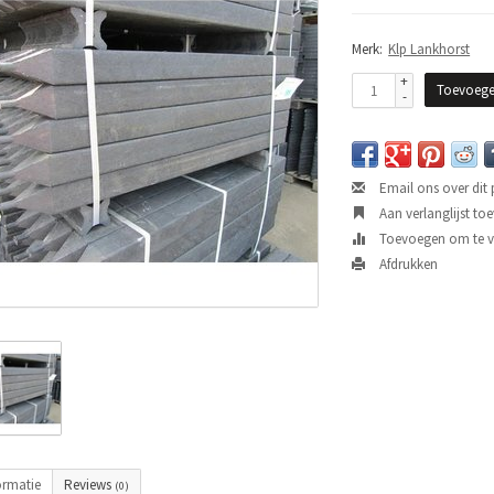
Merk:
Klp Lankhorst
+
Toevoege
-
Email ons over dit
Aan verlanglijst to
Toevoegen om te ve
Afdrukken
ormatie
Reviews
(0)