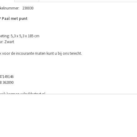
ikelnummer:
230030
P Paal met punt
eting: 5,3 x 5,3 x 185 cm
ur: Zwart
 voor de incourante maten kunt u bij ons terecht.
47149146
8 362890
ail:
karman.wilp@hetnet.nl
ebook: https://www.facebook.com/klponline/