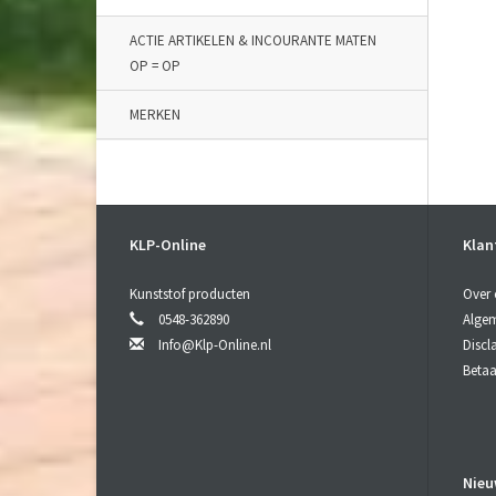
ACTIE ARTIKELEN & INCOURANTE MATEN
OP = OP
MERKEN
KLP-Online
Klan
Kunststof producten
Over 
0548-362890
Alge
Info@Klp-Online.nl
Discl
Beta
Nieu