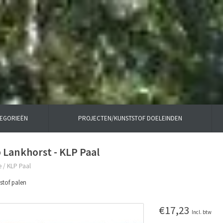
TEGORIEËN
PROJECTEN/KUNSTSTOF DOELEINDEN
 Lankhorst - KLP Paal
e
/
KLP Paal
stof palen
€17,23
Incl. btw