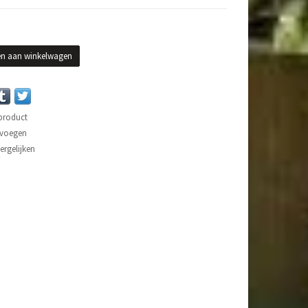
n aan winkelwagen
 product
evoegen
rgelijken