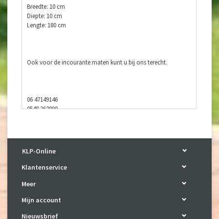
Breedte: 10 cm
Diepte: 10 cm
Lengte: 180 cm
Ook voor de incourante maten kunt u bij ons terecht.
06 47149146
0548 362890
E-mail:
karman.wilp@hetnet.nl
Facebook: https://www.facebook.com/klponline/
KLP-Online
Klantenservice
Meer
Mijn account
Nieuwsbrief