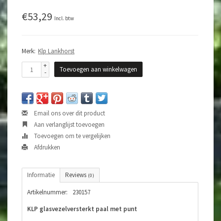
€53,29
Incl. btw
Merk:
Klp Lankhorst
+
Toevoegen aan winkelwagen
-
Email ons over dit product
Aan verlanglijst toevoegen
Toevoegen om te vergelijken
Afdrukken
Informatie
Reviews
(0)
Artikelnummer:
230157
KLP glasvezelversterkt paal met punt