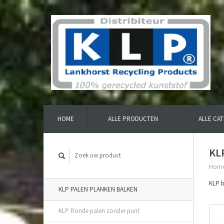
HOME
ALLE PRODUCTEN
ALLE CA
KLP
Hom
KLP b
KLP PALEN PLANKEN BALKEN
KLP Ronde palen zonder punt