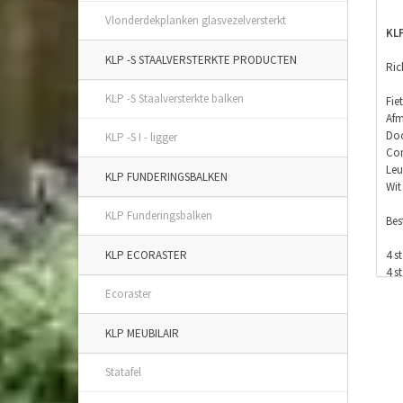
Vlonderdekplanken glasvezelversterkt
KLP
KLP -S STAALVERSTERKTE PRODUCTEN
Ric
KLP -S Staalversterkte balken
Fie
Afm
Doo
KLP -S I - ligger
Con
Leu
KLP FUNDERINGSBALKEN
Wit
KLP Funderingsbalken
Bes
KLP ECORASTER
4
4 
4 
Ecoraster
6 
9 
KLP MEUBILAIR
74
30
Statafel
Pri