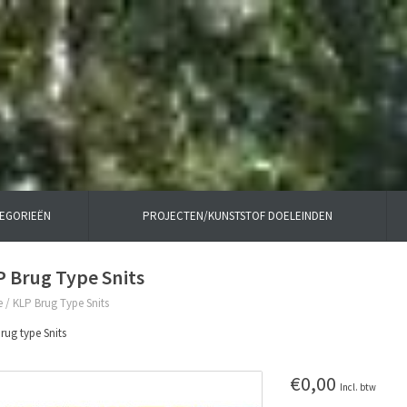
TEGORIEËN
PROJECTEN/KUNSTSTOF DOELEINDEN
 Brug Type Snits
e
/
KLP Brug Type Snits
rug type Snits
€0,00
Incl. btw