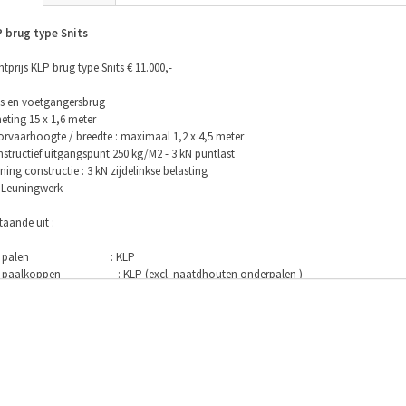
 brug type Snits
htprijs KLP brug type Snits € 11.000,-
ts en voetgangersbrug
eting 15 x 1,6 meter
rvaarhoogte / breedte : maximaal 1,2 x 4,5 meter
structief uitgangspunt 250 kg/M2 - 3 kN puntlast
ning constructie : 3 kN zijdelinkse belasting
 Leuningwerk
taande uit :
 st palen : KLP
st paalkoppen : KLP (excl. naatdhouten onderpalen )
st schoren : KLP
st Kespen : KLP-V glasvezelversterkt
st Liggers : KLP-S staalbewapend
 st Dekdelen : KLP Deck, eenzijdig geprifileerd
 m1 Leuningwerk : KLP PPC/LD glasverzelversterkt
js op bassis van losse onderdelen, afwijkende maatvoering, belastingklassen en/of p