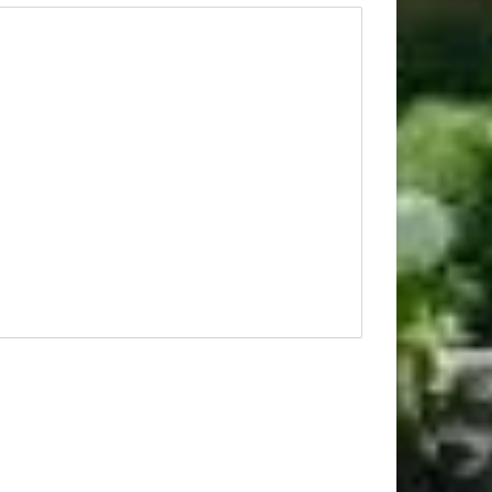
refab samengesteld is mogelijk, prijs op aanvraag.