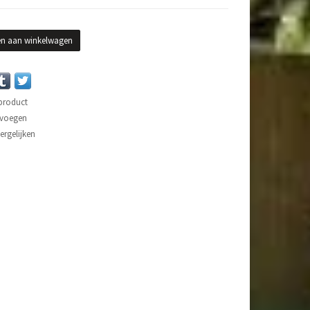
n aan winkelwagen
 product
evoegen
rgelijken