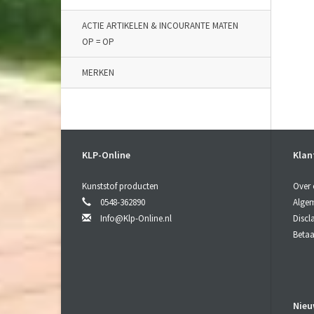
ACTIE ARTIKELEN & INCOURANTE MATEN
OP = OP
MERKEN
KLP-Online
Klan
Kunststof producten
Over 
0548-362890
Alge
Info@Klp-Online.nl
Discl
Beta
Nieu