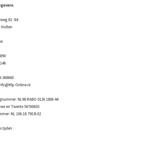
egevens
weg 82 -84
 Holten
on
2890
9146
8-368660
info@Klp-Online.nl
gnummer: NL98 RABO 0126 1806 44
uwe en Twente 56760655
mer: NL 106.18.790.B.02
 tijden :