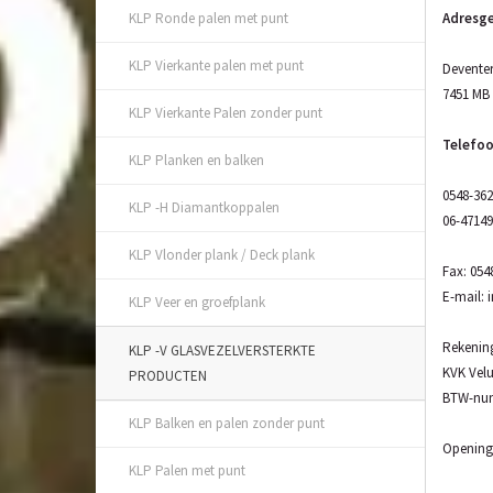
Adresg
KLP Ronde palen met punt
KLP Vierkante palen met punt
Deventer
7451 MB
KLP Vierkante Palen zonder punt
Telefo
KLP Planken en balken
0548-36
KLP -H Diamantkoppalen
06-4714
KLP Vlonder plank / Deck plank
Fax: 054
E-mail:
KLP Veer en groefplank
Rekenin
KLP -V GLASVEZELVERSTERKTE
KVK Vel
PRODUCTEN
BTW-num
KLP Balken en palen zonder punt
Openings
KLP Palen met punt