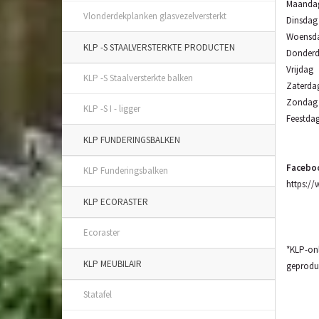
Maandag
Vlonderdekplanken glasvezelversterkt
Dinsdag
Woensda
KLP -S STAALVERSTERKTE PRODUCTEN
Donderd
Vrijdag
KLP -S Staalversterkte balken
Zaterda
Zonda
KLP -S I - ligger
Feestda
KLP FUNDERINGSBALKEN
Facebo
KLP Funderingsbalken
https://
KLP ECORASTER
Ecoraster
*KLP-onl
KLP MEUBILAIR
geproduc
Statafel