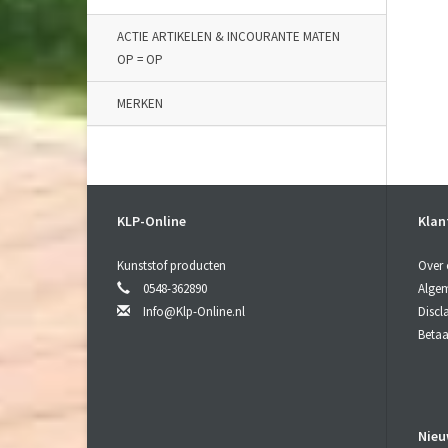
ACTIE ARTIKELEN & INCOURANTE MATEN
OP = OP
MERKEN
KLP-Online
Klan
Kunststof producten
Over 
0548-362890
Alge
Info@Klp-Online.nl
Discl
Beta
Nieu